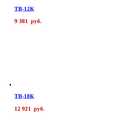
ТВ-12К
9 381
руб.
ТВ-18К
12 921
руб.