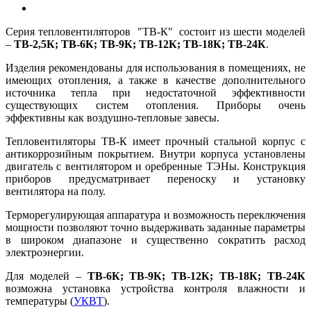
Серия тепловентиляторов "ТВ-К" состоит из шести моделей
–
ТВ-2,5К; ТВ-6К; ТВ-9К; ТВ-12К; ТВ-18К; ТВ-24К
.
Изделия рекомендованы для использования в помещениях, не
имеющих отопления, а также в качестве дополнительного
источника тепла при недостаточной эффективности
существующих систем отопления. Приборы очень
эффективны как воздушно-тепловые завесы.
Тепловентиляторы ТВ-К имеет прочный стальной корпус с
антикоррозийным покрытием. Внутри корпуса установлены
двигатель с вентилятором и оребренные ТЭНы. Конструкция
приборов предусматривает переноску и установку
вентилятора на полу.
Терморегулирующая аппаратура и возможность переключения
мощности позволяют точно выдерживать заданные параметры
в широком диапазоне и существенно сократить расход
электроэнергии.
Для моделей –
ТВ-6К; ТВ-9К; ТВ-12К; ТВ-18К; ТВ-24К
возможна установка устройства контроля влажности и
температуры (
УКВТ
).