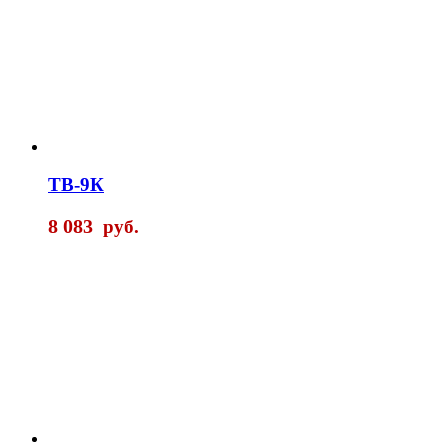
ТВ-9К
8 083
руб.