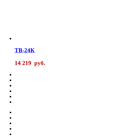
ТВ-24К
14 219
руб.