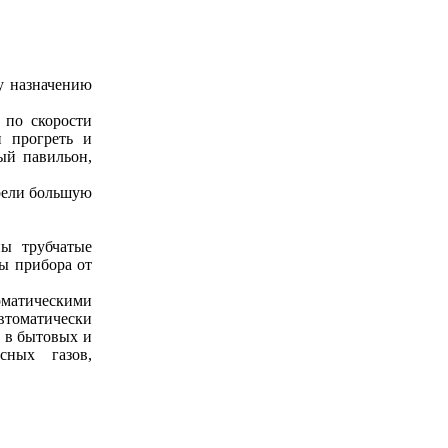
у назначению
по скорости
и прогреть и
ый павильон,
рели большую
ны трубчатые
ты прибора от
оматическими
втоматически
 в бытовых и
сных газов,