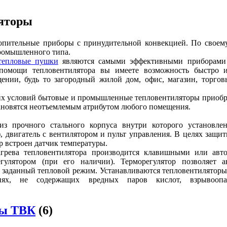
яторы
топительные приборы с принудительной конвекцией. По своем
ромышленного типа.
тепловые пушки
являются самыми эффективными приборами 
помощи тепловентилятора вы имеете возможность быстро 
ении, будь то загородный жилой дом, офис, магазин, торгов
их условий бытовые и промышленные тепловентиляторы приоб
тановятся неотъемлемым атрибутом любого помещения.
из прочного стального корпуса внутри которого установле
, двигатель с вентилятором и пульт управления. В целях защи
р встроен датчик температуры.
грева тепловентилятора производится клавишными или авт
гулятором (при его наличии). Терморегулятор позволяет а
 заданный тепловой режим. Устанавливаются тепловентиляторы
ях, не содержащих вредных паров кислот, взрывоопа
ры ТВК
(6)