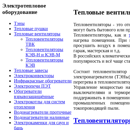
Электротепловое
Тепловые вентил
оборудование
Тэны
Тепловентиляторы - это о
Тепловые пушки
могут быть бытового или п
Тепловые вентиляторы
Тепловентиляторы, как и
Тепловентиляторы
нагрева помещения. При 
ТВК
просушить воздух в помещ
Тепловентиляторы
гараж, мастерская и т.д.
КЭВ-Н и КЭВ-М
В российских климатическ
Тепловентиляторы
популярность и всё чаще с
КЭВ
Тепловые завесы
Состоит тепловентилятор 
Электроконвекторы
электронагреватели (ТЭНы)
Инфракрасные обогреватели
перегрева в тепловентилято
Электропечи ПЭТ
Управление мощностью на
Обогреватели
выключателями и терморе
взрывозащищённые
поддерживать в помещении
Электрокотлы для систем
промышленных помещени
отопления
токопроводящей пыли.
Водонагреватели проточные
Водонагреватели наливные
Тепловентилято
Электрокаменки для саун и
бань