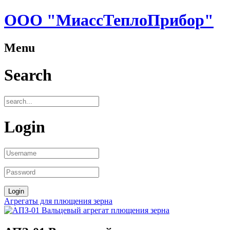
ООО "МиассТеплоПрибор"
Menu
Search
Login
Агрегаты для плющения зерна