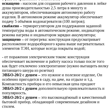
оснащено -
насосом для создания рабочего давления в лейке
душа производительностью 2,5 литра в минуту и
аккумулятором, обеспечивающим автономную работу
изделия. В автономном режиме аккумулятор обеспечивает
подачу 5 объёмов водонагревателя (100 литров);
снабжено –
терморегулятором для поддержания заданной
температуры воды в автоматическом режиме, индикатором
режима нагрева и индикатором зарядки аккумулятора;
защищено –
от перегрева: конструкция предусматривает
расположение водоразборного крана выше нагревательных
элементов ТЭН, которые всегда покрыты водой;
- от поражения электрическим током: конструкция
обеспечивает включение и работу насоса только после того
как будет отключено электропитание (нужно вытащить вилку
питающего шнура из розетки)
ЭВБО-20/2 с душем –
это нужное и полезное изделие, Он
особенно пригодится в саду, на даче, на отдыхе и т.д.
Компактность прибора и его невысокая цена придают
ЭВБО-20/2 с душем
дополнительную привлекательность и
популярность.
ЭВБО-20/2 с душем –
это высоконадёжный и качественный
бытовой прибор, обладающий современным дизайном и
стилем.